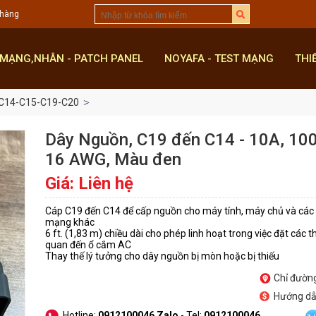
 hàng
 MẠNG,NHÂN - PATCH PANEL
NOYAFA - TEST MẠNG
THI
-C14-C15-C19-C20
Dây Nguồn, C19 đến C14 - 10A, 10
16 AWG, Màu đen
Giá: Liên hệ
Cáp C19 đến C14 để cấp nguồn cho máy tính, máy chủ và các t
mạng khác
6 ft. (1,83 m) chiều dài cho phép linh hoạt trong việc đặt các thi
quan đến ổ cắm AC
Thay thế lý tưởng cho dây nguồn bị mòn hoặc bị thiếu
Chỉ đườn
Hướng d
Hotline:
0912100046 Zalo
- Tel:
0912100046