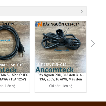
EMA 5-15P đến IEC
Dây Nguồn PDU, C13 đến C14 -
Cáp nguồ
14AWG (15A 125V)
13A, 250V, 16 AWG, Màu đen
15P to C
àu đen
án: Liên hệ
Giá bán: Liên hệ