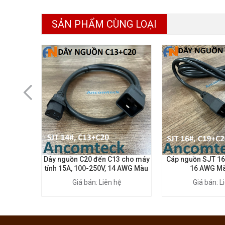
SẢN PHẨM CÙNG LOẠI
Dây nguồn C20 đến C13 cho máy
Cáp nguồn SJT 16
tính 15A, 100-250V, 14 AWG Màu
16 AWG Mà
đen
Giá bán: Liên hệ
Giá bán: L