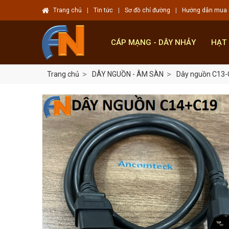
Trang chủ
|
Tin tức
|
Sơ đồ chỉ đường
|
Hướng dẫn mua
CÁP MẠNG - DÂY NHẢY
HẠT
Trang chủ
DÂY NGUỒN - ÂM SÀN
Dây nguồn C13