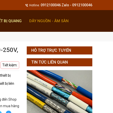
0912100046 Zalo - 0912100046
Hotline:
ẾT BỊ QUANG
DÂY NGUỒN - ÂM SÀN
0-250V,
HỖ TRỢ TRỰC TUYẾN
TIN TỨC LIÊN QUAN
Tiết kiệm:
hiết bị
ết bị liên
g đến Shop
ẫn mua hàng