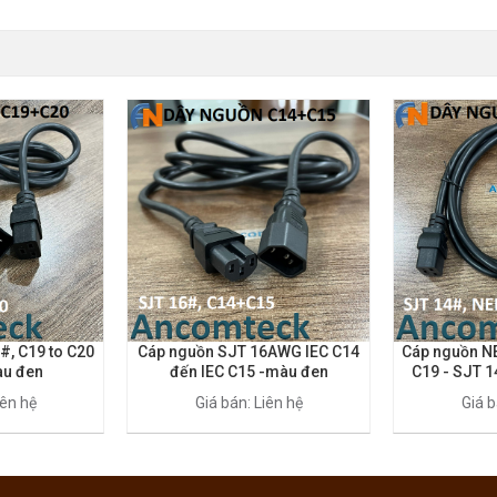
#, C19 to C20
Cáp nguồn SJT 16AWG IEC C14
Cáp nguồn N
u đen
đến IEC C15 -màu đen
C19 - SJT 
m
iên hệ
Giá bán: Liên hệ
Giá b