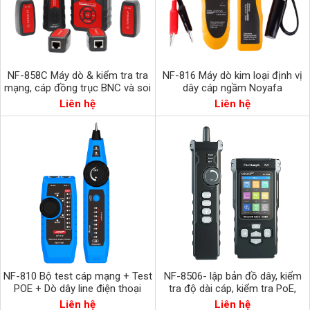
NF-858C Máy dò & kiểm tra tra
NF-816 Máy dò kim loại định vị
mạng, cáp đồng trục BNC và soi
dây cáp ngầm Noyafa
lỗi cáp quang.
Liên hệ
Liên hệ
NF-810 Bộ test cáp mạng + Test
NF-8506- lập bản đồ dây, kiểm
POE + Dò dây line điện thoại
tra độ dài cáp, kiểm tra PoE,
NOYAFA
PING, đánh giá tốc độ mạng
Liên hệ
Liên hệ