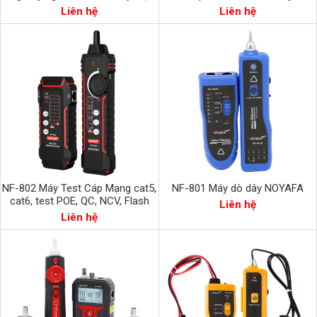
và định vị dây điện
áp cao và thấp với chế độ nhiễu
Liên hệ
Liên hệ
AC
NF-802 Máy Test Cáp Mạng cat5,
NF-801 Máy dò dây NOYAFA
cat6, test POE, QC, NCV, Flash
Liên hệ
Noyafa NF-802
Liên hệ