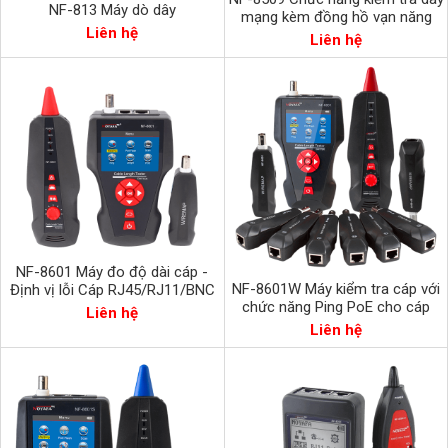
NF-813 Máy dò dây
mạng kèm đồng hồ vạn năng
Liên hệ
Liên hệ
NF-8601 Máy đo độ dài cáp -
NF-8601W Máy kiểm tra cáp với
Định vị lỗi Cáp RJ45/RJ11/BNC
chức năng Ping PoE cho cáp
với chức năng PING, POE
Liên hệ
mạng, cáp đồng trục BNC và cáp
Liên hệ
điện thoại