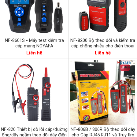
NF-8601S - Máy test kiểm tra
NF-8200 Bộ theo dõi và kiểm tra
cáp mạng NOYAFA
cáp chống nhiễu cho điện thoại
và mạng Noyafa
Liên hệ
Liên hệ
NF-806B / 806R Bộ theo dõi dây
NF-820 Thiết bị dò lỗi cáp/đường
cho Cáp RJ45 RJ11 và Truy tìm
ống/dây ngầm theo dõi dây điện