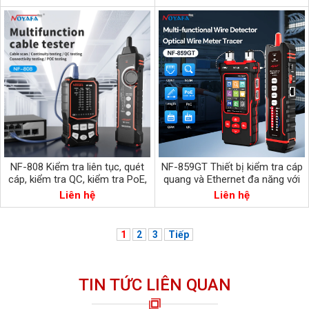
NF-808 Kiểm tra liên tục, quét
NF-859GT Thiết bị kiểm tra cáp
cáp, kiểm tra QC, kiểm tra PoE,
quang và Ethernet đa năng với
kiểm tra kết nối và NCV
bộ thu độc đáo tích hợp nhiều
Liên hệ
Liên hệ
chức năng
1
2
3
Tiếp
TIN TỨC LIÊN QUAN