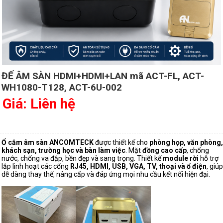
ĐẾ ÂM SÀN HDMI+HDMI+LAN mã ACT-FL, ACT-
WH1080-T128, ACT-6U-002
Giá: Liên hệ
Ổ cắm âm sàn ANCOMTECK
được thiết kế cho
phòng họp, văn phòng,
khách sạn, trường học và bàn làm việc
. Mặt
đồng cao cấp
, chống
nước, chống va đập, bền đẹp và sang trọng. Thiết kế
module rời
hỗ trợ
lắp linh hoạt các cổng
RJ45, HDMI, USB, VGA, TV, thoại và ổ điện
, giúp
dễ dàng thay thế, nâng cấp và đáp ứng mọi nhu cầu kết nối hiện đại.