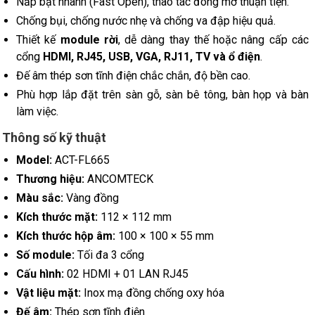
Nắp bật nhanh (Fast Open), thao tác đóng mở thuận tiện.
Chống bụi, chống nước nhẹ và chống va đập hiệu quả.
Thiết kế
module rời
, dễ dàng thay thế hoặc nâng cấp các
cổng
HDMI, RJ45, USB, VGA, RJ11, TV và ổ điện
.
Đế âm thép sơn tĩnh điện chắc chắn, độ bền cao.
Phù hợp lắp đặt trên sàn gỗ, sàn bê tông, bàn họp và bàn
làm việc.
Thông số kỹ thuật
Model:
ACT-FL665
Thương hiệu:
ANCOMTECK
Màu sắc:
Vàng đồng
Kích thước mặt:
112 × 112 mm
Kích thước hộp âm:
100 × 100 × 55 mm
Số module:
Tối đa 3 cổng
Cấu hình:
02 HDMI + 01 LAN RJ45
Vật liệu mặt:
Inox mạ đồng chống oxy hóa
Đế âm:
Thép sơn tĩnh điện