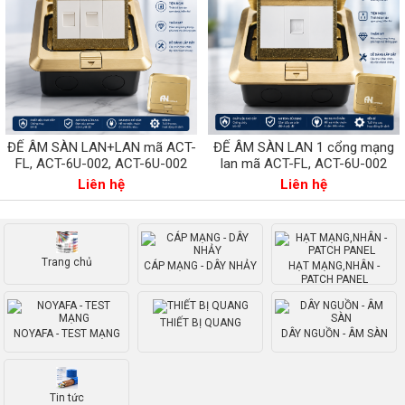
ĐẾ ÂM SÀN LAN+LAN mã ACT-
ĐẾ ÂM SÀN LAN 1 cổng mạng
FL, ACT-6U-002, ACT-6U-002
lan mã ACT-FL, ACT-6U-002
Liên hệ
Liên hệ
Trang chủ
CÁP MẠNG - DÂY NHẢY
HẠT MẠNG,NHÂN -
PATCH PANEL
THIẾT BỊ QUANG
NOYAFA - TEST MẠNG
DÂY NGUỒN - ÂM SÀN
Tin tức