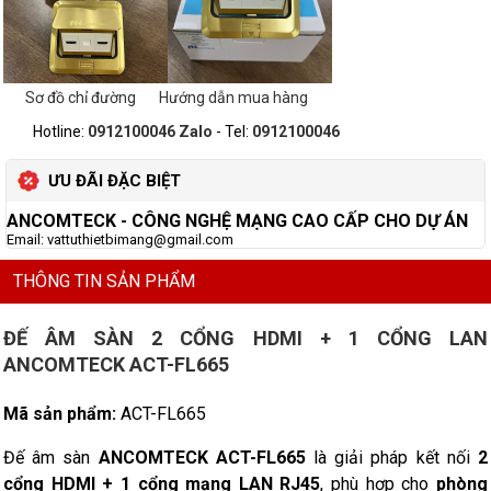
Sơ đồ chỉ đường
Hướng dẫn mua hàng
Hotline:
0912100046 Zalo
- Tel:
0912100046
ƯU ĐÃI ĐẶC BIỆT
ANCOMTECK
- CÔNG NGHỆ MẠNG CAO CẤP CHO DỰ ÁN
Email: vattuthietbimang@gmail.com
THÔNG TIN SẢN PHẨM
ĐẾ ÂM SÀN 2 CỔNG HDMI + 1 CỔNG LAN
ANCOMTECK ACT-FL665
Mã sản phẩm:
ACT-FL665
Đế âm sàn
ANCOMTECK ACT-FL665
là giải pháp kết nối
2
cổng HDMI + 1 cổng mạng LAN RJ45
, phù hợp cho
phòng