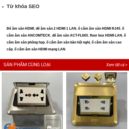
Từ khóa SEO
Đế âm sàn HDMI
,
đế âm sàn 2 HDMI 1 LAN
,
ổ cắm âm sàn HDMI RJ45
,
ổ
cắm âm sàn ANCOMTECK
,
đế âm sàn ACT-FL665
,
floor box HDMI LAN
,
ổ
cắm âm sàn phòng họp
,
ổ cắm âm sàn bàn hội nghị
,
ổ cắm âm sàn cao
cấp
,
ổ cắm âm sàn HDMI mạng LAN
.
SẢN PHẨM CÙNG LOẠI
Xem tất cả >