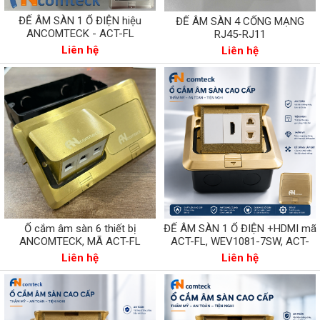
ĐẾ ÂM SÀN 1 Ổ ĐIỆN hiệu
ĐẾ ÂM SÀN 4 CỔNG MẠNG
ANCOMTECK - ACT-FL
RJ45-RJ11
Liên hệ
Liên hệ
Ổ cắm âm sàn 6 thiết bị
ĐẾ ÂM SÀN 1 Ổ ĐIỆN +HDMI mã
ANCOMTECK, MÃ ACT-FL
ACT-FL, WEV1081-7SW, ACT-
WH1080-T128
Liên hệ
Liên hệ