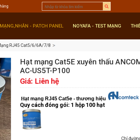
 hàng
 MẠNG,NHÂN - PATCH PANEL
NOYAFA - TEST MẠNG
THI
Mạng RJ45 Cat5/6/6A/7/8
Hạt mạng Cat5E xuyên thấu ANC
AC-US5T-P100
Giá: Liên hệ
H
ạt mạng RJ45 Cat5e - thương hiệu
Quy cách đóng gói: 1 hộp 100 hạt
Chỉ đườn