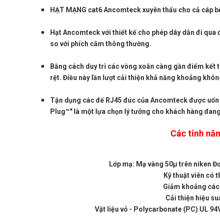
HẠT MẠNG cat6 Ancomteck xuyên thấu cho cả cáp bện và
Hạt Ancomteck với thiết kế cho phép dây dẫn đi qua 
so với phích cắm thông thường.
Bằng cách duy trì các vòng xoắn càng gần điểm kết t
rệt. Điều này lần lượt cải thiện khả năng khoảng khôn
Tận dụng các đế RJ45 đúc của Ancomteck được uốn v
Plug™" là một lựa chọn lý tưởng cho khách hàng đang 
Các tính năn
Lớp mạ: Mạ vàng 50µ trên niken Đơ
​​Kỹ thuật viên có
Giảm khoảng cách
Cải thiện hiệu su
Vật liệu vỏ - Polycarbonate (PC) UL 94