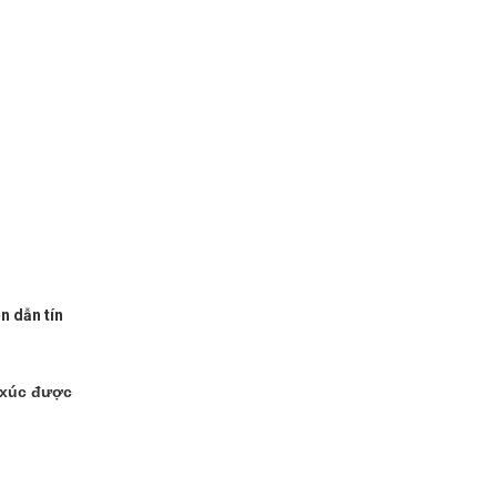
n dẫn tín
 xúc được