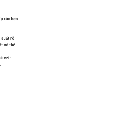
ếp xúc hơn
 suất rõ
t có thể.
k ezi-
.