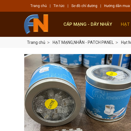
Trang chủ
|
Tin tức
|
Sơ đồ chỉ đường
|
Hướng dẫn mua
CÁP MẠNG - DÂY NHẢY
HẠT
Trang chủ
HẠT MẠNG,NHÂN - PATCH PANEL
Hạt 