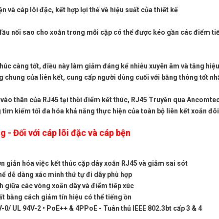
 cáp lõi đặc, kết hợp lợi thế về hiệu suất của thiết kế
đầu nối sao cho xoắn trong mỗi cặp có thể được kéo gần các điểm ti
húc càng tốt, điều này làm giảm đáng kể nhiễu xuyên âm và tăng hiệu
g chung của liên kết, cung cấp người dùng cuối với băng thông tốt nhấ
ào thân của RJ45 tại thời điểm kết thúc, RJ45 Truyền qua Ancomtec
tìm kiếm tối đa hóa khả năng thực hiện của toàn bộ liên kết xoắn đôi
g - Đối với cáp lõi đặc và cáp bện
n giản hóa việc kết thúc cặp dây xoắn RJ45 và giảm sai sót
 thể dễ dàng xác minh thứ tự đi dây phù hợp 
 giữa các vòng xoắn dây và điểm tiếp xúc
ất bằng cách giảm tín hiệu có thể tiếng ồn
V-0/ UL 94V-2 • PoE++ & 4PPoE - Tuân thủ IEEE 802.3bt cấp 3 & 4