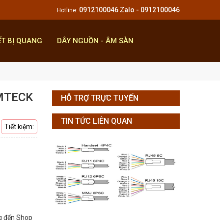
0912100046 Zalo - 0912100046
Hotline:
ẾT BỊ QUANG
DÂY NGUỒN - ÂM SÀN
OMTECK
HỖ TRỢ TRỰC TUYẾN
TIN TỨC LIÊN QUAN
Tiết kiệm:
g đến Shop