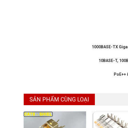
1000BASE-TX Gigab
10BASE-T, 100B
PoE++ &
SẢN PHẨM CÙNG LOẠI