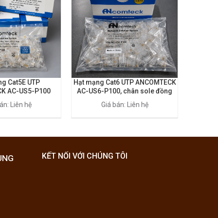
ng Cat5E UTP
Hạt mạng Cat6 UTP ANCOMTECK
Hạt m
K AC-US5-P100
AC-US6-P100, chân sole đồng
ANCOM
rãnh to
án: Liên hệ
Giá bán: Liên hệ
KẾT NỐI VỚI CHÚNG TÔI
UNG