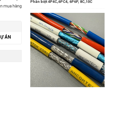
Phân biệt 4P4C,6PC4, 6P6P, 8C,10C
ẫn mua hàng
DỰ ÁN