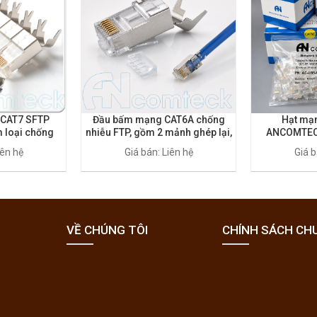
CAT7 SFTP
Đầu bấm mạng CAT6A chống
Hạt mạ
m loại chống
nhiễu FTP, gồm 2 mảnh ghép lại,
ANCOMTEC
, mã ACT-F7S-
sử dụng cho cáp CAT6A mã ACT-
iên hệ
Giá bán: Liên hệ
Giá b
0
F6AS-P100
VỀ CHÚNG TÔI
CHÍNH SÁCH CH