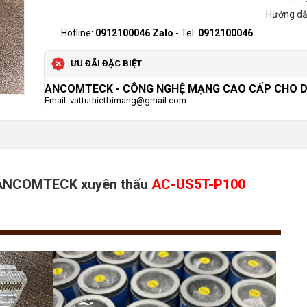
Hướng d
Hotline:
0912100046 Zalo
- Tel:
0912100046
ƯU ĐÃI ĐẶC BIỆT
ANCOMTECK
- CÔNG NGHỆ MẠNG CAO CẤP CHO 
Email: vattuthietbimang@gmail.com
 ANCOMTECK xuyên thấu
AC-US5T-P100