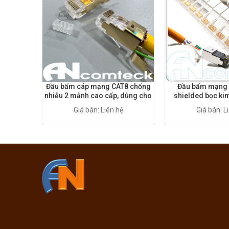
Đầu bấm cáp mạng CAT8 chống
Đầu bấm mạng 
nhiễu 2 mảnh cao cấp, dùng cho
shielded bọc ki
cáp FTP, SFTP, SSTP mã ACT-
nhiễu gồm 2 mảnh
Giá bán: Liên hệ
Giá bán: L
F8S-P100
P10