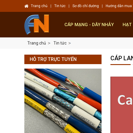
Trang chủ
|
Tin tức
|
Sơ đồ chỉ đường
|
Hướng dẫn mua
CÁP MẠNG - DÂY NHẢY
HẠT
Trang chủ
Tin tức
CÁP LA
HỖ TRỢ TRỰC TUYẾN