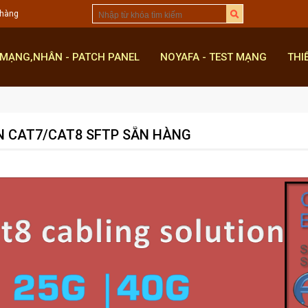
 hàng
 MẠNG,NHÂN - PATCH PANEL
NOYAFA - TEST MẠNG
THI
N CAT7/CAT8 SFTP SẴN HÀNG