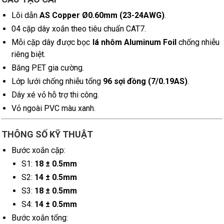
Lõi dẫn
AS Copper Ø0.60mm (23-24AWG)
.
04 cặp dây xoắn theo tiêu chuẩn CAT7.
Mỗi cặp dây được bọc
lá nhôm Aluminum Foil
chống nhiễu
riêng biệt.
Băng PET gia cường.
Lớp lưới chống nhiễu tổng
96 sợi đồng (7/0.19AS)
.
Dây xé vỏ hỗ trợ thi công.
Vỏ ngoài PVC màu xanh.
THÔNG SỐ KỸ THUẬT
Bước xoắn cặp:
S1:
18 ± 0.5mm
S2:
14 ± 0.5mm
S3:
18 ± 0.5mm
S4:
14 ± 0.5mm
Bước xoắn tổng: