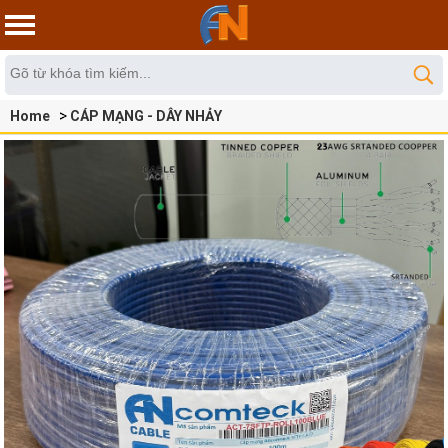
Home
CÁP MẠNG - DÂY NHẢY
Cáp Mạng Cat3-Cat5e-Cat6-Cat6A-Cat7-Cat8