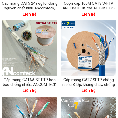
Cáp mạng CAT5 24awg lõi đồng
Cuộn cáp 100M CAT8 S/FTP
nguyên chất hiệu Ancomteck,
ANCOMTECK mã ACT-8SFTP-
ACT-5LAN-305WT
ROLL100YELLOW
Liên hệ
Liên hệ
Cáp mạng CAT6A SF FTP bọc
Cáp mạng CAT7 SFTP chống
bạc chống nhiễu, ANCOMTECK
nhiễu 3 lớp, kháng cháy, chống
ACT-305-6AFTPWH
chuột, màu xanh, dài 305m/cuộn
Liên hệ
Liên hệ