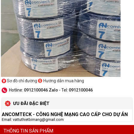
Sơ đồ chỉ đường
Hướng dẫn mua hàng
Hotline:
0912100046 Zalo
- Tel:
0912100046
ƯU ĐÃI ĐẶC BIỆT
ANCOMTECK
- CÔNG NGHỆ MẠNG CAO CẤP CHO DỰ ÁN
Email: vattuthietbimang@gmail.com
THÔNG TIN SẢN PHẨM