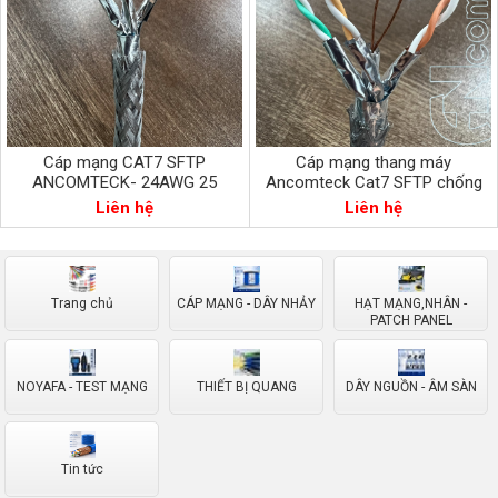
Cáp mạng CAT7 SFTP
Cáp mạng thang máy
ANCOMTECK- 24AWG 25
Ancomteck Cat7 SFTP chống
GIGABIT ACT-7SFTP-
chuột elevator cable ACT-
Liên hệ
Liên hệ
BULK305BLUE. KHÁNG NHIỄU
7SFTP-BULK305BL.
CÔNG NGHỆ TAIWAN
Trang chủ
CÁP MẠNG - DÂY NHẢY
HẠT MẠNG,NHÂN -
PATCH PANEL
NOYAFA - TEST MẠNG
THIẾT BỊ QUANG
DÂY NGUỒN - ÂM SÀN
Tin tức