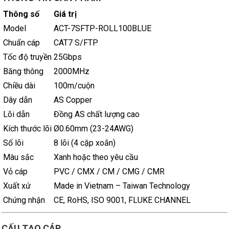
Thông số
Giá trị
Model
ACT-7SFTP-ROLL100BLUE
Chuẩn cáp
CAT7 S/FTP
Tốc độ truyền
25Gbps
Băng thông
2000MHz
Chiều dài
100m/cuộn
Dây dẫn
AS Copper
Lõi dẫn
Đồng AS chất lượng cao
Kích thước lõi
Ø0.60mm (23-24AWG)
Số lõi
8 lõi (4 cặp xoắn)
Màu sắc
Xanh hoặc theo yêu cầu
Vỏ cáp
PVC / CMX / CM / CMG / CMR
Xuất xứ
Made in Vietnam – Taiwan Technology
Chứng nhận
CE, RoHS, ISO 9001, FLUKE CHANNEL
CẤU TẠO CÁP