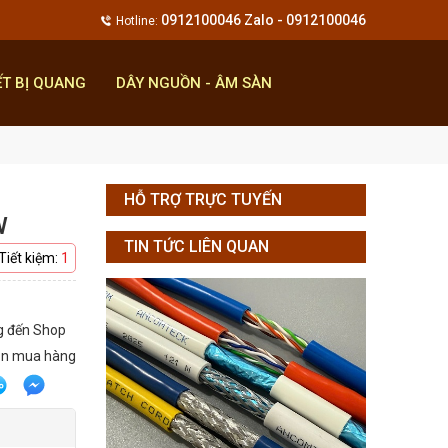
0912100046 Zalo - 0912100046
Hotline:
ẾT BỊ QUANG
DÂY NGUỒN - ÂM SÀN
HỖ TRỢ TRỰC TUYẾN
W
TIN TỨC LIÊN QUAN
Tiết kiệm:
1
g đến Shop
ẫn mua hàng