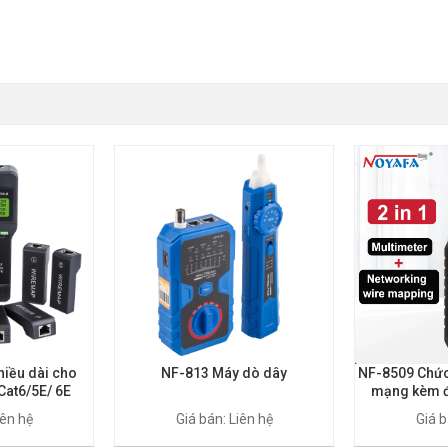
iều dài cho
NF-813 Máy dò dây
NF-8509 Chức
Cat6/5E/ 6E
mạng kèm đ
iên hệ
Giá bán: Liên hệ
Giá b