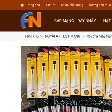
Trang chủ
|
Tin tức
|
Sơ đồ chỉ đường
|
Hướng dẫn mua
CÁP MẠNG - DÂY NHẢY
HẠT
Trang chủ
NOYAFA - TEST MẠNG
Noyofa Máy kiểm