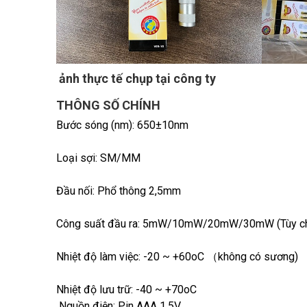
ảnh thực tế chụp tại công ty
THÔNG SỐ CHÍNH
Bước sóng (nm): 650±10nm
Loại sợi: SM/MM
Đầu nối: Phổ thông 2,5mm
Công suất đầu ra: 5mW/10mW/20mW/30mW (Tùy c
Nhiệt độ làm việc: -20 ~ +60oC （không có sương)
Nhiệt độ lưu trữ: -40 ~ +70oC
Nguồn điện: Pin AAA 1,5V