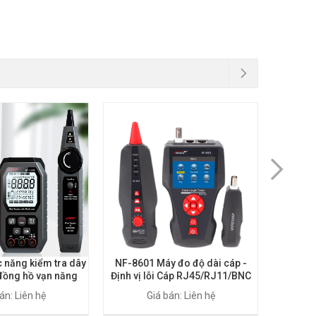
 năng kiểm tra dây
NF-8601 Máy đo độ dài cáp -
NF-8601
ồng hồ vạn năng
Định vị lỗi Cáp RJ45/RJ11/BNC
chức n
với chức năng PING, POE
mạng, cá
án: Liên hệ
Giá bán: Liên hệ