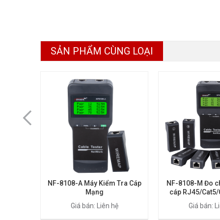
SẢN PHẨM CÙNG LOẠI
NF-8108-A Máy Kiểm Tra Cáp
NF-8108-M Đo ch
Mạng
cáp RJ45/Cat5/
Giá bán: Liên hệ
Giá bán: L