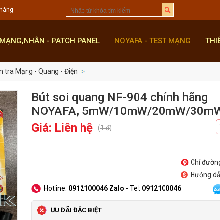
 hàng
 MẠNG,NHÂN - PATCH PANEL
NOYAFA - TEST MẠNG
THI
 tra Mạng - Quang - Điện
Bút soi quang NF-904 chính hãng
NOYAFA, 5mW/10mW/20mW/30m
Giá: Liên hệ
(
1 đ
)
Chỉ đườn
Hướng d
Hotline:
0912100046 Zalo
- Tel:
0912100046
ƯU ĐÃI ĐẶC BIỆT